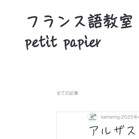
フランス語教室
petit papier
全ての記事
kanranng
2025年
アルザスの料