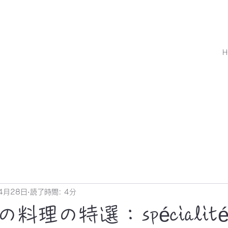
H
4月28日
読了時間: 4分
理の特選 : spécialité