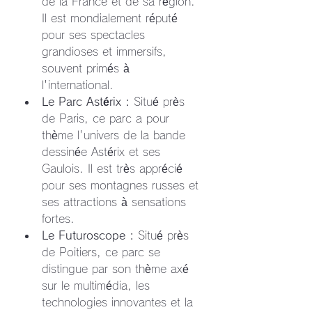
de la France et de sa région. 
Il est mondialement réputé 
pour ses spectacles 
grandioses et immersifs, 
souvent primés à 
l'international.
Le Parc Astérix :
 Situé près 
de Paris, ce parc a pour 
thème l'univers de la bande 
dessinée Astérix et ses 
Gaulois. Il est très apprécié 
pour ses montagnes russes et 
ses attractions à sensations 
fortes.
Le Futuroscope :
 Situé près 
de Poitiers, ce parc se 
distingue par son thème axé 
sur le multimédia, les 
technologies innovantes et la 