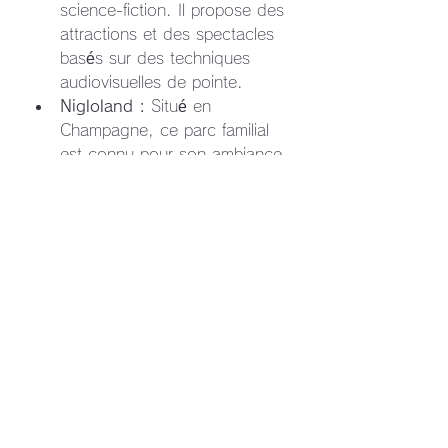
science-fiction. Il propose des 
attractions et des spectacles 
basés sur des techniques 
audiovisuelles de pointe.
Nigloland :
 Situé en 
Champagne, ce parc familial 
est connu pour son ambiance 
conviviale et sa bonne 
sélection d'attractions, allant 
des manèges pour les plus 
petits aux montagnes russes 
plus imposantes.
Le PAL :
 Ce parc est un 
concept unique en France, 
car il combine à la fois des 
attractions pour tous les âges 
et un parc animalier avec plus 
de 700 animaux.