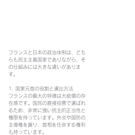
フランスと日本の政治体制は、どち
らも民主主義国家でありながら、そ
の仕組みには大きな違いがありま
す。
1. 国家元首の役割と選出方法
フランスの最大の特徴は大統領の存
在感です。国民の直接投票で選ばれ
るため、非常に強い民主的正当性と
権限を持っています。外交や国防の
主導権を握り、首相を任命する権利
も持っています。