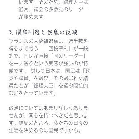
います。そのため、総理大臣は
通常、議会の多数党のリーダー
が務めます。
3. 選挙制度と民意の反映
フランスの大統領選挙は、過半数を
得るまで戦う「二回投票制」が一般
的で、国民が直接「国のリーダー」
を一人選ぶという実感が強いのが特
徴です。 対して日本は、国民は「政
党や議員」を選び、その選ばれた議
員たちが「総理大臣」を選ぶ間接的
な形をとっています。
政治についてはあまり詳しくありま
せんが、関心を持つべきだと思いま
す。結局のところ、私たちの日々の
生活を決めるのは国民ですから。