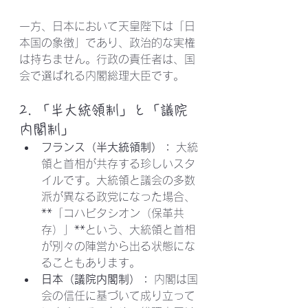
一方、日本において天皇陛下は「日
本国の象徴」であり、政治的な実権
は持ちません。行政の責任者は、国
会で選ばれる内閣総理大臣です。
2. 「半大統領制」と「議院
内閣制」
フランス（半大統領制）：
 大統
領と首相が共存する珍しいスタ
イルです。大統領と議会の多数
派が異なる政党になった場合、
**「コハビタシオン（保革共
存）」**という、大統領と首相
が別々の陣営から出る状態にな
ることもあります。
日本（議院内閣制）：
 内閣は国
会の信任に基づいて成り立って