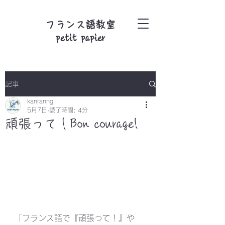
フランス語教室
petit papier
記事
kanranng
5月7日
読了時間: 4分
頑張って！Bon courage!
「フランス語で『頑張って！』や