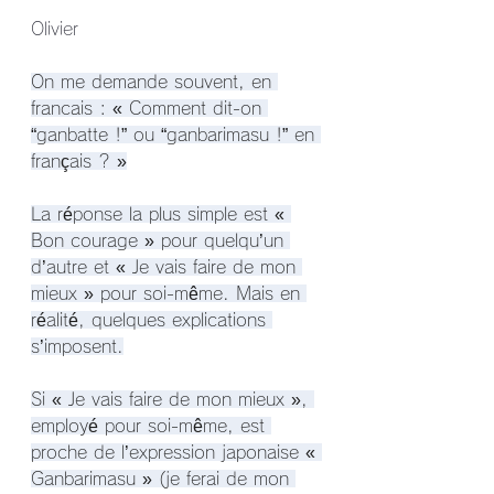
Olivier
On me demande souvent, en 
francais : « Comment dit-on 
“ganbatte !” ou “ganbarimasu !” en 
français ? »
La réponse la plus simple est « 
Bon courage » pour quelqu’un 
d’autre et « Je vais faire de mon 
mieux » pour soi-même. Mais en 
réalité, quelques explications 
s’imposent.
Si « Je vais faire de mon mieux », 
employé pour soi-même, est 
proche de l’expression japonaise « 
Ganbarimasu » (je ferai de mon 