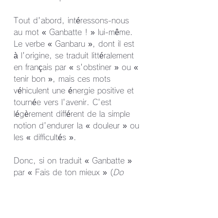
Tout d'abord, intéressons-nous 
au mot « Ganbatte ! » lui-même. 
Le verbe « Ganbaru », dont il est 
à l'origine, se traduit littéralement 
en français par « s'obstiner » ou « 
tenir bon », mais ces mots 
véhiculent une énergie positive et 
tournée vers l'avenir. C'est 
légèrement différent de la simple 
notion d'endurer la « douleur » ou 
les « difficultés ».
Donc, si on traduit « Ganbatte » 
par « Fais de ton mieux » (
Do 
your best
 en anglais), cela me 
semble plus juste. Vous savez 
quoi ? Le plus parlant reste les 