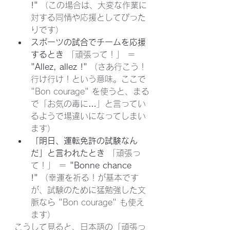
!"
 （この場合は、大変な作業に
対する同情や応援としてぴった
りです）
スポーツの試合でチームを応援
するとき
 「頑張って！」 ＝ 
"Allez, allez !"
 （さあ行こう！
行け行け！という意味。ここで 
"Bon courage" を使うと、まる
で「お気の毒に…」と言ってい
るようで場違いになってしまい
ます）
「明日、運転免許の試験なん
だ」と言われたとき
 「頑張っ
て！」 ＝ 
"Bonne chance 
!"
 （幸運を祈る！が基本です
が、試験のために猛勉強した文
脈なら "Bon courage" も使え
ます）
こうして見ると、日本語の「頑張っ