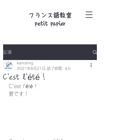
フランス語教室
petit papier
記事
kanranng
2021年6月21日
読了時間: 4分
C'est l'été !
C'est l'été ! 
夏です！