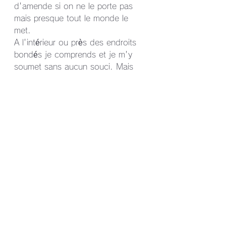
d'amende si on ne le porte pas 
mais presque tout le monde le 
met.
A l'intérieur ou près des endroits 
bondés je comprends et je m'y 
soumet sans aucun souci. Mais 
dehors, par exemple dans la rue 
ou dans les parcs, j'ai trouvé ca 
très dur l'été dernier. J'aimerais 
qu'on fasse comme en France, 
qu'on tombe le masque a 
l'extérieur pour ne plus avoir cette 
sensation étouffante.
日本ではマスクは義務ではなく、着
用しなくても罰金は科せられません
が、ほとんどの人が着用していま
す。
混雑した場所の中や近くで私もマス
クをします。しかし、外、たとえば