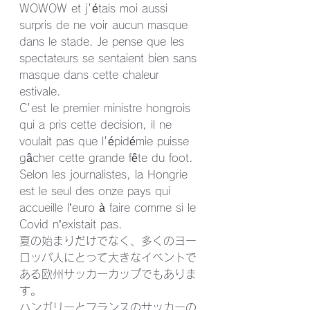
WOWOW et j'étais moi aussi 
surpris de ne voir aucun masque 
dans le stade. Je pense que les 
spectateurs se sentaient bien sans 
masque dans cette chaleur 
estivale.
C'est le premier ministre hongrois 
qui a pris cette decision, il ne 
voulait pas que l'épidémie puisse 
gâcher cette grande fête du foot.
Selon les journalistes, la Hongrie 
est le seul des onze pays qui 
accueille l’euro à faire comme si le 
Covid n’existait pas.
夏の始まりだけでなく、多くのヨー
ロッパ人にとって大きなイベントで
ある欧州サッカーカップでもありま
す。
ハンガリーとフランスのサッカーの