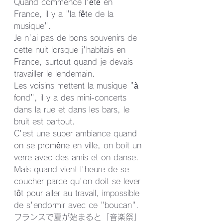
Quand commence l'été en 
France, il y a "la fête de la 
musique".
Je n'ai pas de bons souvenirs de 
cette nuit lorsque j'habitais en 
France, surtout quand je devais 
travailler le lendemain.
Les voisins mettent la musique "à 
fond", il y a des mini-concerts 
dans la rue et dans les bars, le 
bruit est partout.
C'est une super ambiance quand 
on se promène en ville, on boit un 
verre avec des amis et on danse.
Mais quand vient l'heure de se 
coucher parce qu'on doit se lever 
tôt pour aller au travail, impossible 
de s'endormir avec ce "boucan".
フランスで夏が始まると「音楽祭」