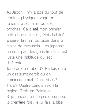
Au Japon il n'y a pas du tout de 
contact physique lorsqu'on 
rencontre ses amis ou ses 
proches. Ca a été mon premier 
petit choc culturel, j'étais habitué 
à serrer la main ou taper dans la 
mains de mes amis. Les japonais 
ne sont pas des gens froids, c'est 
juste une habitude qui est 
différente.
Joue droite d'abord? Parfois on a 
un geste maladroit ou on 
commence mal. Deux bises? 
Trois? Quatre parfois selon la 
région. Trois en Belgique.
Si je rencontre une personne pour 
la première fois, je lui fais la bise 