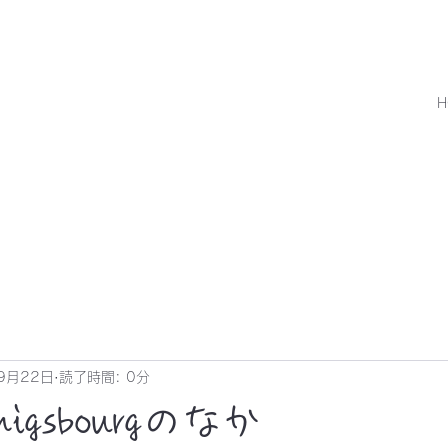
H
9月22日
読了時間: 0分
enigsbourgのなか