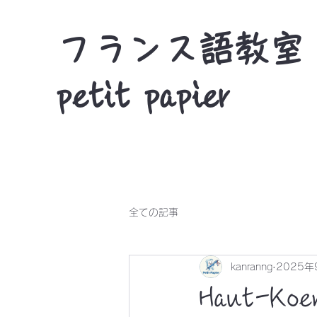
フランス語教室
petit papier
全ての記事
kanranng
2025年
Haut-Ko