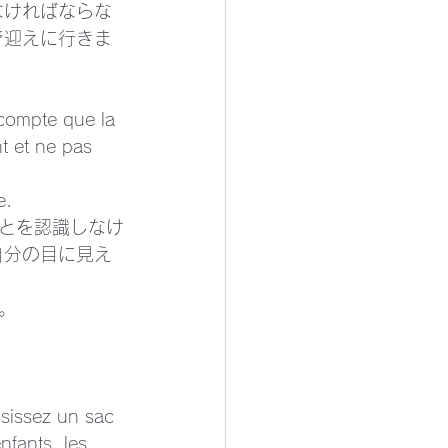
なければならな
で迎えに行きま
 compte que la 
t et ne pas 
e.
とを認識しなけ
自分の目に見え
。 
isissez un sac 
fants, les 