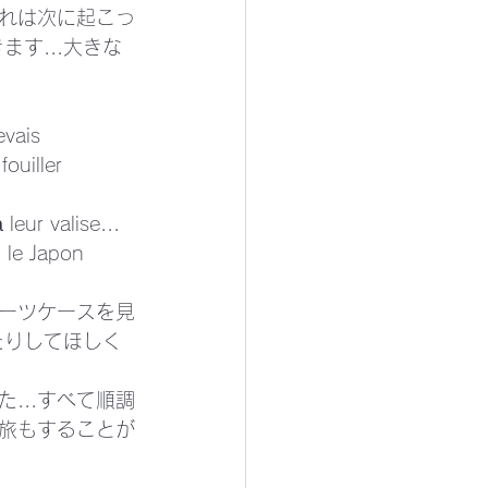
れは次に起こっ
す...大きな
evais 
ouiller 
leur valise... 
d le Japon 
ーツケースを見
たりしてほしく
...すべて順調
の旅もすることが