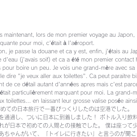
ans maintenant, lors de mon premier voyage au Japon, l
uante pour moi, c'était à l'aéroport.
n, je passe la douane et ca y est, enfin, j'étais au Jap
e d'eau (j'avais soif) et ca a été mon premier contact
 pour boire un peu. Je vois une grand-mère avec sa pet
ille dire "je veux aller aux toilettes". Ca peut paraitre b
nt de ce détail autant d'années apres mais c'est parc
 était particulièrement marquant pour moi. La grand-m
aux toilettes... en laissant leur grosse valise posée ainsi
初めての日本旅行で一番びっくりしたのは空港でした。
を通過し、ついに日本に到着しました！ ボトル入り飲
れが日本で初めての人間との接触でした。 僕は座って少
あちゃんがいて、「トイレに行きたい」と言うのが聞こ