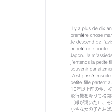
Il y a plus de dix 
première chose marq
Je descend de l'avio
acheté une bouteill
Japon. Je m'assieds
j'entends la petite f
souvenir parfaiteme
s'est passé ensuite
petite-fille partent 
10年以上前の今、
飛行機を降りて税関
（喉が渇いた）、そ
小さな女の子とおば