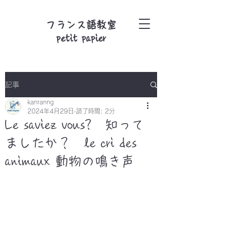
フランス語教室
petit papier
記事
kanranng
2024年4月29日
読了時間: 2分
Le saviez vous? 知って
ましたか？ le cri des
animaux 動物の鳴き声