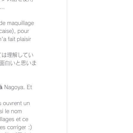
. 
 de maquillage 
aise), pour 
 fait plaisir 
ては理解してい
.面白いと思いま
 à Nagoya. Et 
s ouvrent un 
si le nom 
llages et ce 
es corriger :)