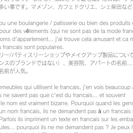
多い事です。マメゾン、カフェドクリエ、シェ柴田など..
ou une boulangerie / patisserie ou bien des produits
pour des vêtements (qui ne sont pas de la mode franc
oms d'appartement... j'ai trouve cela amusant et ca m'a
s francais sont populaires.
リー/パティスリーショップやメイクアップ製品につい
ンスのブランドではない）、美容院、アパートの名前..
名前が人気。 
eubles qui utilisent le francais, j'en vois beaucoup
s ne savent pas que c'est du francais... et souvent 
le nom est vraiment bizarre. Pourquoi quand les gen
un nom francais, ils ne demandent pas à un francais 
Parfois ils impriment un texte en francais sur les emba
autes... pourquoi ils ne me demandent pas ? Je peux l