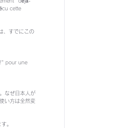
nement "déjà-
écu cette 
）は、すでにこの
e!" pour une 
。なぜ日本人が
使い方は全然変
す。 