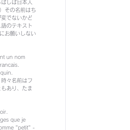
しばしば日本人
ら）その名前はち
が変でないかど
ス語のテキスト
僕にお願いしない
ont un nom 
rancais. 
oquin.
 時々名前はフ
ともあり、たま
oir.
ges que je 
omme "petit" - 