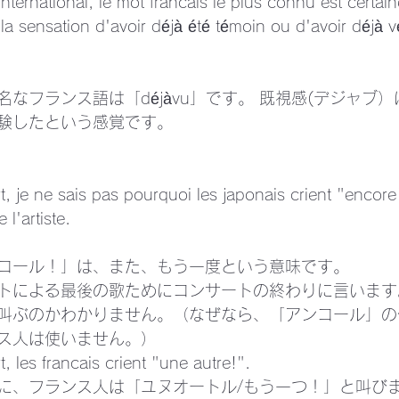
nternational, le mot francais le plus connu est certai
la sensation d'avoir déjà été témoin ou d'avoir déjà v
なフランス語は「déjàvu」です。 既視感(デジャブ
験したという感覚です。
rt, je ne sais pas pourquoi les japonais crient "encor
l'artiste.
コール！」は、また、もう一度という意味です。
トによる最後の歌ためにコンサートの終わりに言います
叫ぶのかわかりません。（なぜなら、「アンコール」の
ス人は使いません。）
t, les francais crient "une autre!".
に、フランス人は「ユヌオートル/もう一つ！」と叫びま