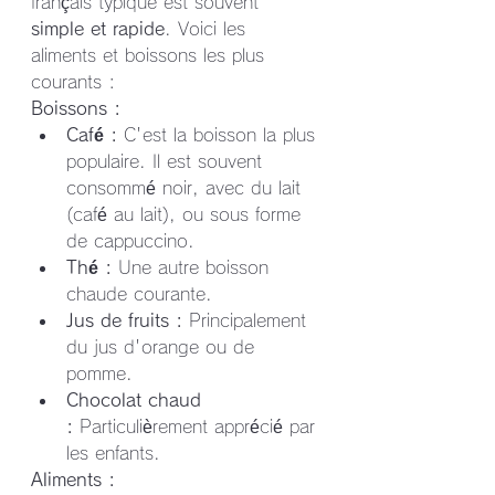
français typique est souvent 
simple et rapide
. Voici les 
aliments et boissons les plus 
courants :
Boissons :
Café :
 C'est la boisson la plus 
populaire. Il est souvent 
consommé noir, avec du lait 
(café au lait), ou sous forme 
de cappuccino.
Thé :
 Une autre boisson 
chaude courante.
Jus de fruits :
 Principalement 
du jus d'orange ou de 
pomme.
Chocolat chaud 
:
 Particulièrement apprécié par 
les enfants.
Aliments :