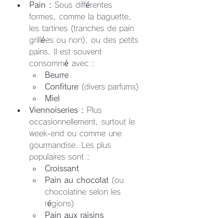
Pain :
 Sous différentes 
formes, comme la baguette, 
les tartines (tranches de pain 
grillées ou non), ou des petits 
pains. Il est souvent 
consommé avec :
Beurre
Confiture
 (divers parfums)
Miel
Viennoiseries :
 Plus 
occasionnellement, surtout le 
week-end ou comme une 
gourmandise. Les plus 
populaires sont :
Croissant
Pain au chocolat
 (ou 
chocolatine selon les 
régions)
Pain aux raisins