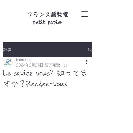
フランス語教室
petit papier
記事
kanranng
2024年2月26日
読了時間: 1分
Le saviez vous? 知ってま
すか？Rendez-vous