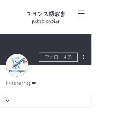
フランス語教室
petit papier
その他
フォローする
管理者
kanranng