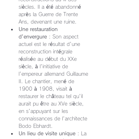
siècles. Il a été abandonné 
après la Guerre de Trente 
Ans, devenant une ruine.
Une restauration 
d'envergure
 : Son aspect 
actuel est le résultat d'une 
reconstruction intégrale 
réalisée au début du XXe 
siècle, à l'initiative de 
l'empereur allemand Guillaume 
II. Le chantier, mené de 
1900 à 1908, visait à 
restaurer le château tel qu'il 
aurait pu être au XVe siècle, 
en s'appuyant sur les 
connaissances de l'architecte 
Bodo Ebhardt.
Un lieu de visite unique
 : La 