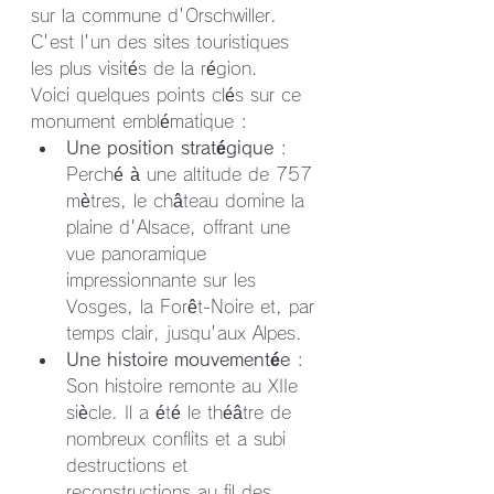
sur la commune d'Orschwiller. 
C'est l'un des sites touristiques 
les plus visités de la région.
Voici quelques points clés sur ce 
monument emblématique :
Une position stratégique
 : 
Perché à une altitude de 757 
mètres, le château domine la 
plaine d'Alsace, offrant une 
vue panoramique 
impressionnante sur les 
Vosges, la Forêt-Noire et, par 
temps clair, jusqu'aux Alpes.
Une histoire mouvementée
 : 
Son histoire remonte au XIIe 
siècle. Il a été le théâtre de 
nombreux conflits et a subi 
destructions et 
reconstructions au fil des 