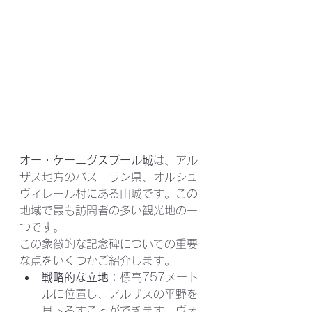
オー・ケーニグスブール城
は、アル
ザス地方のバス＝ラン県、オルシュ
ヴィレール村にある山城です。この
地域で最も訪問者の多い観光地の一
つです。
この象徴的な記念碑についての重要
な点をいくつかご紹介します。
戦略的な立地
：標高757メート
ルに位置し、アルザスの平野を
見下ろすことができます。ヴォ